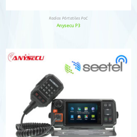
Radios Pórtatiles PoC
Anysecu P3