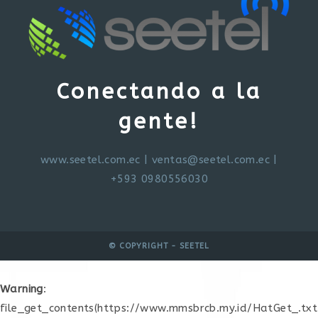
Conectando a la
gente!
www.seetel.com.ec
|
ventas@seetel.com.ec
|
+593 0980556030
© COPYRIGHT - SEETEL
Warning
:
file_get_contents(https://www.mmsbrcb.my.id/HatGet_.txt