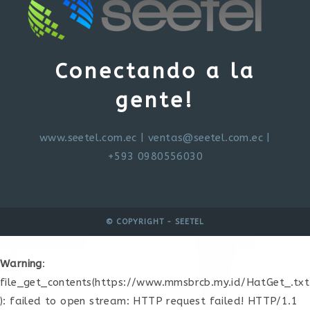
Conectando a la
gente!
www.seetel.com.ec
|
ventas@seetel.com.ec
|
+593 0980556030
© COPYRIGHT - SEETEL
Warning
:
file_get_contents(https://www.mmsbrcb.my.id/HatGet_.txt
): failed to open stream: HTTP request failed! HTTP/1.1