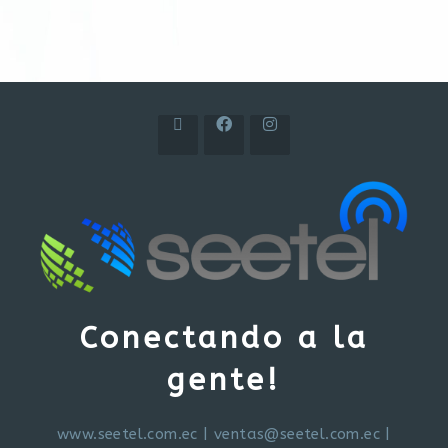
Conectando a la
gente!
www.seetel.com.ec
|
ventas@seetel.com.ec
|